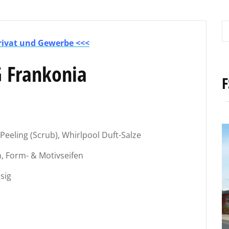
rivat und Gewerbe <<<
 Frankonia
F
Peeling (Scrub), Whirlpool Duft-Salze
n, Form- & Motivseifen
sig