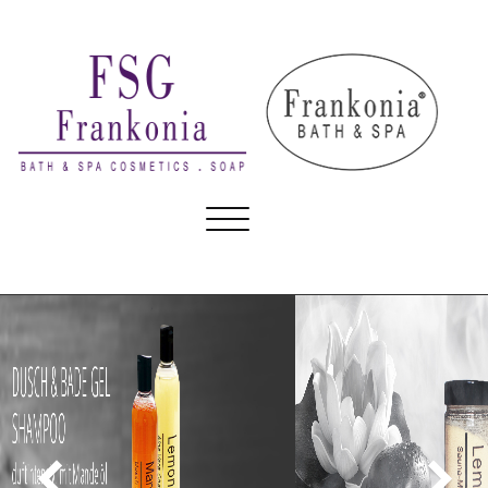
Skip
to
content
FSG Frankonia GmbH
Toggle
Bath & Spa Cosmetics
navigation